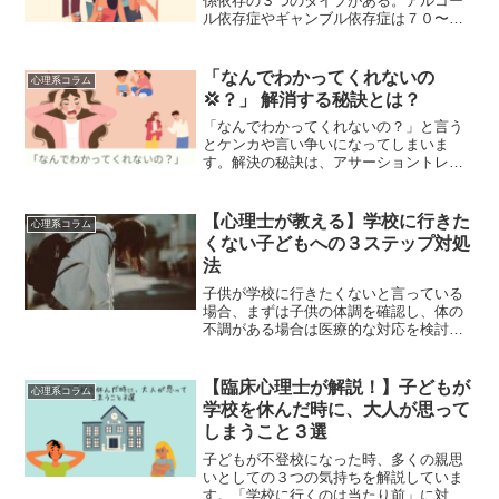
係依存の３つのタイプがある。アルコー
ル依存症やギャンブル依存症は７０〜８
０万人と言われており、問題になってい
る。近年は若年層でスマホ依存やゲー
ム、ネット依存も増えている。人間関係
「なんでわかってくれないの
心理系コラム
依存ではDVなどで被害者にならないよう
💢？」 解消する秘訣とは？
注意が必要である。
「なんでわかってくれないの？」と言う
とケンカや言い争いになってしまいま
す。解決の秘訣は、アサーショントレー
ニングを活用し、状況を整理し、アイメ
ッセージで感情を伝え、具体的な提案を
加えることです。関係を大切にした伝え
【心理士が教える】学校に行きた
心理系コラム
方を実践していきましょう。
くない子どもへの３ステップ対処
法
子供が学校に行きたくないと言っている
場合、まずは子供の体調を確認し、体の
不調がある場合は医療的な対応を検討し
ます。その後、子供に何か具体的な理由
があるかを尋ね、友達関係や学校での問
題を聞き出すことが大切です。子供の心
【臨床心理士が解説！】子どもが
心理系コラム
のつらさを理解し、楽しい活動や興味を
学校を休んだ時に、大人が思って
持つことを通じて心の健康を取り戻すサ
しまうこと３選
ポートを提供しましょう。また、自分を
責めずに子供と向き合い、必要であれば
子どもが不登校になった時、多くの親思
専門家に相談することも考慮してくださ
いとしての３つの気持ちを解説していま
い。
す。「学校に行くのは当たり前」に対し