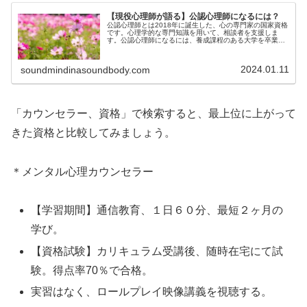
【現役心理師が語る】公認心理師になるには？
公認心理師とは2018年に誕生した、心の専門家の国家資格
です。心理学的な専門知識を用いて、相談者を支援しま
す。公認心理師になるには、養成課程のある大学を卒業
し、大学院に進むか、臨床経験を２年積むことで、受験資
格を得ることが出来ます。試験は年に１回のみで、合格率
は６０％です。更新制度はないが、自己研鑽は必要。
2024.01.11
soundmindinasoundbody.com
「カウンセラー、資格」で検索すると、最上位に上がって
きた資格と比較してみましょう。
＊メンタル心理カウンセラー
【学習期間】通信教育、１日６０分、最短２ヶ月の
学び。
【資格試験】カリキュラム受講後、随時在宅にて試
験。得点率70％で合格。
実習はなく、ロールプレイ映像講義を視聴する。