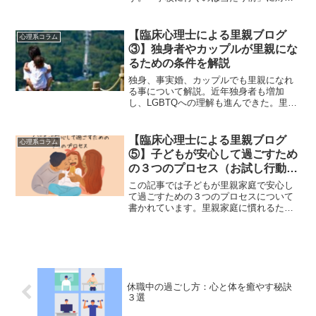
ては、当たり前の基準を見直し、「社会
に出たときにもっと大変な思いをするの
は自分自身」に対しては、もう既に大変
【臨床心理士による里親ブログ
心理系コラム
な思いをしており、「休むことで逃げ癖
③】独身者やカップルが里親にな
がつくのではないか？」に対しては癖に
るための条件を解説
なっているか確認することが大切です、
独身、事実婚、カップルでも里親になれ
る事について解説。近年独身者も増加
し、LGBTQへの理解も進んできた。里親
の要件としては、愛情と理解、教育経験
や時間的、経済的余裕がある人が求めら
れている。最近、同性カップルの里親認
【臨床心理士による里親ブログ
心理系コラム
定進み、実際の事例も紹介している。日
⑤】子どもが安心して過ごすため
本の里親制度は未発展で、海外では里親
の３つのプロセス（お試し行動な
委託率が高い。記事は多様性を強調し、
ど）
幅広い人へ里親に対する理解を求めてい
この記事では子どもが里親家庭で安心し
ます。
て過ごすための３つのプロセスについて
書かれています。里親家庭に慣れるため
には見せかけの時期、試し行動を経て信
頼関係へと繋がります。試し行動には色
んなパターンがあり、ひとくくりに「ワ
ガママ」と判断せず、子どもの一つ一つ
の行動を大切に付き合っていくことが必
要です。
休職中の過ごし方：心と体を癒やす秘訣
３選