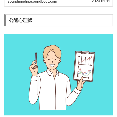
2024.01.11
soundmindinasoundbody.com
公認心理師